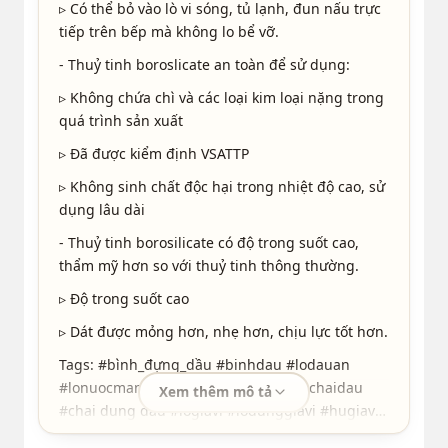
▹ Có thể bỏ vào lò vi sóng, tủ lạnh, đun nấu trực
tiếp trên bếp mà không lo bể vỡ.
- Thuỷ tinh boroslicate an toàn để sử dụng:
▹ Không chứa chì và các loại kim loại nặng trong
quá trình sản xuất
▹ Đã được kiểm định VSATTP
▹ Không sinh chất độc hại trong nhiệt độ cao, sử
dụng lâu dài
- Thuỷ tinh borosilicate có độ trong suốt cao,
thẩm mỹ hơn so với thuỷ tinh thông thường.
▹ Độ trong suốt cao
▹ Dát được mỏng hơn, nhẹ hơn, chịu lực tốt hơn.
Tags: #bình_đựng_dầu #binhdau #lodauan
#lonuocmam #dầu_ăn #nước_mắm #chaidau
Xem thêm mô tả
#chai dung dau #logiavi #lodunggiavi #hugiavi
#hopgiavi #hudunggiavi #hopdunggiavi