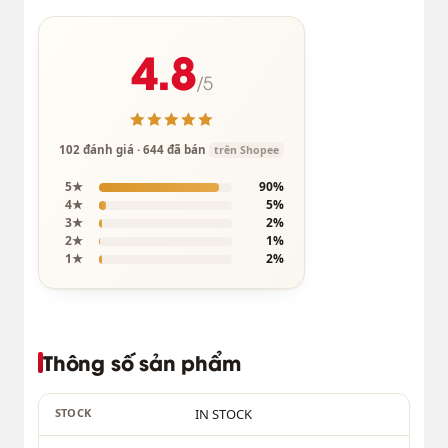
4.8
/5
102 đánh giá · 644 đã bán
trên Shopee
5★
90%
4★
5%
3★
2%
2★
1%
1★
2%
Thông số sản phẩm
STOCK
IN STOCK