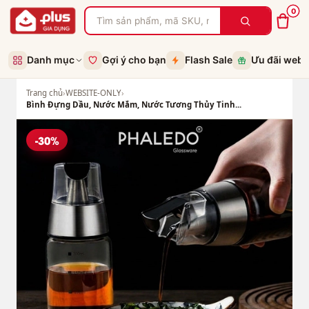
0
Danh mục
Gợi ý cho bạn
Flash Sale
Ưu đãi web
Trang chủ
›
WEBSITE-ONLY
›
Bình Đựng Dầu, Nước Mắm, Nước Tương Thủy Tinh...
-30%