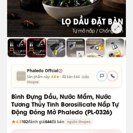
Phaledo Offcial
Sản phẩm này:
4.8★
· đã bán 644
trên
Shopee
Bình Đựng Dầu, Nước Mắm, Nước
Tương Thủy Tinh Borosilicate Nắp Tự
Động Đóng Mở Phaledo (PL-0326)
4.8
102
đánh giá
644
đã bán
nguồn Shopee