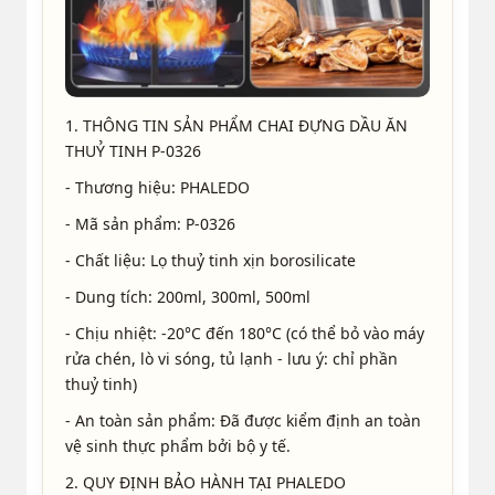
1. THÔNG TIN SẢN PHẨM CHAI ĐỰNG DẦU ĂN
THUỶ TINH P-0326
- Thương hiệu: PHALEDO
- Mã sản phẩm: P-0326
- Chất liệu: Lọ thuỷ tinh xịn borosilicate
- Dung tích: 200ml, 300ml, 500ml
- Chịu nhiệt: -20°C đến 180°C (có thể bỏ vào máy
rửa chén, lò vi sóng, tủ lạnh - lưu ý: chỉ phần
thuỷ tinh)
- An toàn sản phẩm: Đã được kiểm định an toàn
vệ sinh thực phẩm bởi bộ y tế.
2. QUY ĐỊNH BẢO HÀNH TẠI PHALEDO