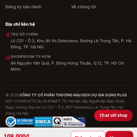
Đăng ký bảo hành
Về chúng tôi
Địa chỉ liên hệ
TRỤ SỞ CHÍNH
Lô C21 - Ô 2, Khu đô thị Geleximco, Đường Lê Trọng Tấn, P. Hà
Đông, TP. Hà Nội.
SHOWROOM TP.HCM
94 Nguyễn Văn Quá, P. Đông Hưng Thuận, Q.12, TP. Hồ Chí
Minh.
© 2026
CÔNG TY CỔ PHẦN THƯƠNG MẠI DỊCH VỤ GIA DỤNG PLUS
·
MST 0109514772 do Sở KH&ĐT TP. Hà Nội cấp. Người đại diện: Đoàn
Ngọc Vương. Địa chỉ: Lô C21 - Ô 2, KĐT Geleximco, Lê Trọng Tấn, Hà
Đông, Hà Nội.
Chat với shop
109.000₫
VISA
MASTERCARD
MOMO
VNPAY
ZALOPAY
COD