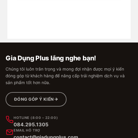
#giavinhabep #muoi #duong #botngot #hatnem
#michinh #thuytinh #lothuytinh #borosilicate
#phaledo #giadungplus #hủ #lọ #chai
#thuỷ_tinh
Gia Dụng Plus lắng nghe bạn!
Chúng tôi luôn trân trọng và mong đợi nhận được mọi ý kiến
đóng góp từ khách hàng để nâng cấp trải nghiệm dịch vụ và
sản phẩm tốt hơn nữa.
ĐÓNG GÓP Ý KIẾN
HOTLINE (8:00 – 22:00)
084.295.1305
EMAIL HỖ TRỢ
contact@giadungplus.com