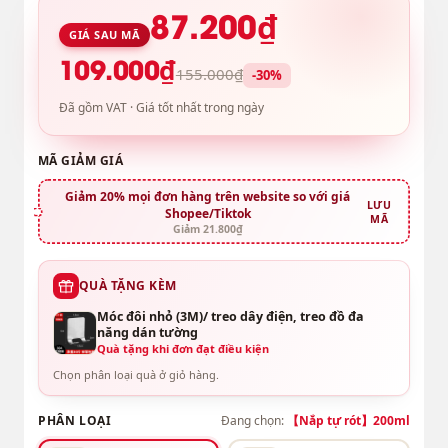
87.200₫
GIÁ SAU MÃ
109.000₫
155.000₫
-30%
Đã gồm VAT · Giá tốt nhất trong ngày
MÃ GIẢM GIÁ
Giảm 20% mọi đơn hàng trên website so với giá
LƯU
Shopee/Tiktok
MÃ
Giảm 21.800₫
QUÀ TẶNG KÈM
Móc đôi nhỏ (3M)/ treo dây điện, treo đồ đa
năng dán tường
Quà tặng khi đơn đạt điều kiện
Chọn phân loại quà ở giỏ hàng.
PHÂN LOẠI
Đang chọn:
【Nắp tự rót】200ml