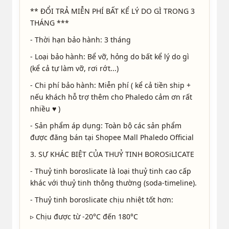
** ĐỔI TRẢ MIỄN PHÍ BẤT KỂ LÝ DO GÌ TRONG 3
THÁNG ***
- Thời hạn bảo hành: 3 tháng
- Loại bảo hành: Bể vỡ, hỏng do bất kể lý do gì
(kể cả tự làm vỡ, rơi rớt...)
- Chi phí bảo hành: Miễn phí ( kể cả tiền ship +
nếu khách hỗ trợ thêm cho Phaledo cảm ơn rất
nhiều ♥ )
- Sản phẩm áp dụng: Toàn bộ các sản phẩm
được đăng bán tại Shopee Mall Phaledo Official
3. SỰ KHÁC BIỆT CỦA THUỶ TINH BOROSiLICATE
- Thuỷ tinh boroslicate là loại thuỷ tinh cao cấp
khác với thuỷ tinh thông thường (soda-timeline).
- Thuỷ tinh boroslicate chịu nhiệt tốt hơn:
▹ Chịu được từ -20°C đến 180°C