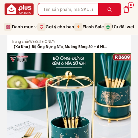
0
Danh mục
Gợi ý cho bạn
Flash Sale
Ưu đãi web
Trang chủ
›
WEBSITE-ONLY
›
【Xả Kho】Bộ Ống Đựng Nĩa, Muỗng Bằng Sứ + 6 Nĩ...