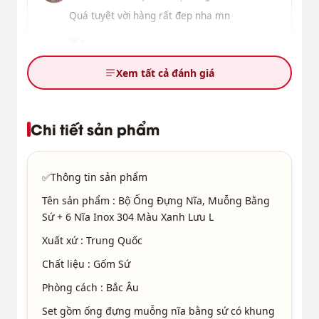
Quá tuyệt vời hàng rất đep nha mn
0
Xem tất cả đánh giá
2022-12-14 08:47 | Phân loại hàng:
Đúng với mô tả:chuẩn lun Đẹp lắm luôn
Chi tiết sản phẩm
0
baoloc8668
✅Thông tin sản phẩm
2021-03-28 14:28 | Phân loại hàng:
Tên sản phẩm : Bộ Ống Đựng Nĩa, Muỗng Bằng
Hộp giấy ăn không có nắp đậy, cần yêu cầu
Sứ + 6 Nĩa Inox 304 Màu Xanh Lưu L
nhà sx khắc phục, còn lại hàng như ảnh
Xuất xứ : Trung Quốc
0
Chất liệu : Gốm Sứ
Phòng cách : Bắc Âu
Set gồm ống đựng muỗng nĩa bằng sứ có khung