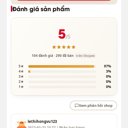
Đánh giá sản phẩm
5
/5
104 đánh giá · 290 đã bán
trên Shopee
5★
97%
4★
3%
3★
0%
2★
0%
1★
0%
Xem phản hồi shop
lethihongvu123
2022-01-21 23:27 | Phân loại hàng: