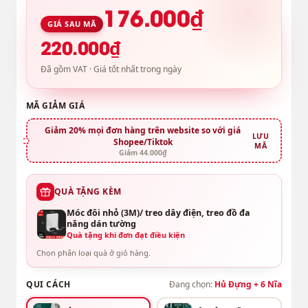
176.000₫
GIÁ SAU MÃ
220.000₫
Đã gồm VAT · Giá tốt nhất trong ngày
MÃ GIẢM GIÁ
Giảm 20% mọi đơn hàng trên website so với giá
LƯU
Shopee/Tiktok
MÃ
Giảm 44.000₫
QUÀ TẶNG KÈM
Móc đôi nhỏ (3M)/ treo dây điện, treo đồ đa
năng dán tường
Quà tặng khi đơn đạt điều kiện
Chọn phân loại quà ở giỏ hàng.
QUI CÁCH
Đang chọn:
Hủ Đựng + 6 Nĩa