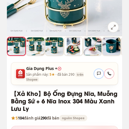
Gia Dụng Plus +
Sản phẩm này:
5★
· đã bán 290
trên
Shopee
【Xả Kho】Bộ Ống Đựng Nĩa, Muỗng
Bằng Sứ + 6 Nĩa Inox 304 Màu Xanh
Lưu Ly
5
104
đánh giá
290
đã bán
nguồn Shopee