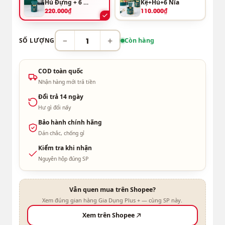
Hủ Đựng + 6 Nĩa
Kệ+Hủ+6 Nĩa
220.000₫
110.000₫
−
+
SỐ LƯỢNG
Còn hàng
COD toàn quốc
Nhận hàng mới trả tiền
Đổi trả 14 ngày
Hư gì đổi nấy
Bảo hành chính hãng
Dán chắc, chống gỉ
Kiểm tra khi nhận
Nguyên hộp đúng SP
Vẫn quen mua trên Shopee?
Xem đúng gian hàng Gia Dụng Plus + — cùng SP này.
Xem trên Shopee