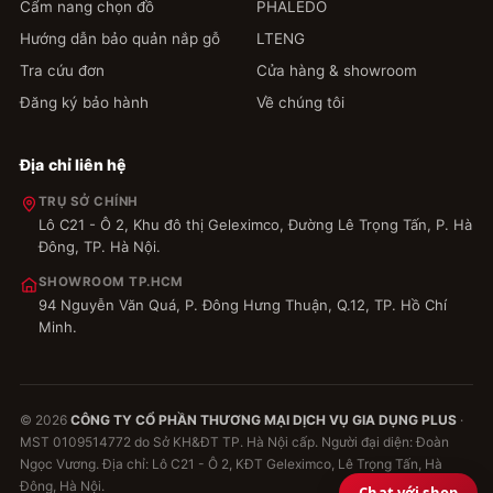
Cẩm nang chọn đồ
PHALEDO
Hướng dẫn bảo quản nắp gỗ
LTENG
Tra cứu đơn
Cửa hàng & showroom
Đăng ký bảo hành
Về chúng tôi
Địa chỉ liên hệ
TRỤ SỞ CHÍNH
Lô C21 - Ô 2, Khu đô thị Geleximco, Đường Lê Trọng Tấn, P. Hà
Đông, TP. Hà Nội.
SHOWROOM TP.HCM
94 Nguyễn Văn Quá, P. Đông Hưng Thuận, Q.12, TP. Hồ Chí
Minh.
© 2026
CÔNG TY CỔ PHẦN THƯƠNG MẠI DỊCH VỤ GIA DỤNG PLUS
·
MST 0109514772 do Sở KH&ĐT TP. Hà Nội cấp. Người đại diện: Đoàn
Ngọc Vương. Địa chỉ: Lô C21 - Ô 2, KĐT Geleximco, Lê Trọng Tấn, Hà
Đông, Hà Nội.