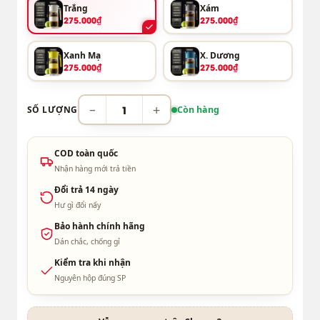
Trắng
Xám
275.000₫
275.000₫
Xanh Mạ
X. Dương
275.000₫
275.000₫
−
+
SỐ LƯỢNG
Còn hàng
COD toàn quốc
Nhận hàng mới trả tiền
Đổi trả 14 ngày
Hư gì đổi nấy
Bảo hành chính hãng
Dán chắc, chống gỉ
Kiểm tra khi nhận
Nguyên hộp đúng SP