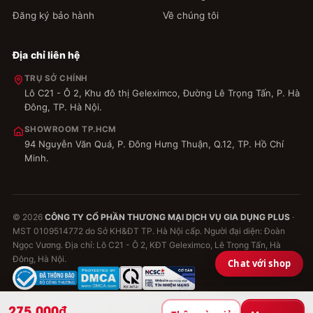
Đăng ký bảo hành
Về chúng tôi
Địa chỉ liên hệ
TRỤ SỞ CHÍNH
Lô C21 - Ô 2, Khu đô thị Geleximco, Đường Lê Trọng Tấn, P. Hà
Đông, TP. Hà Nội.
SHOWROOM TP.HCM
94 Nguyễn Văn Quá, P. Đông Hưng Thuận, Q.12, TP. Hồ Chí
Minh.
© 2026
CÔNG TY CỔ PHẦN THƯƠNG MẠI DỊCH VỤ GIA DỤNG PLUS
·
MST 0109514772 do Sở KH&ĐT TP. Hà Nội cấp. Người đại diện: Đoàn
Ngọc Vương. Địa chỉ: Lô C21 - Ô 2, KĐT Geleximco, Lê Trọng Tấn, Hà
Đông, Hà Nội.
Chat với shop
275.000₫
VISA
MASTERCARD
MOMO
VNPAY
ZALOPAY
COD