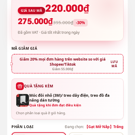
220.000₫
GIÁ SAU MÃ
275.000₫
395.000₫
-30%
Đã gồm VAT · Giá tốt nhất trong ngày
MÃ GIẢM GIÁ
Giảm 20% mọi đơn hàng trên website so với giá
LƯU
Shopee/Tiktok
MÃ
Giảm 55.000₫
QUÀ TẶNG KÈM
Móc đôi nhỏ (3M)/ treo dây điện, treo đồ đa
năng dán tường
Quà tặng khi đơn đạt điều kiện
Chọn phân loại quà ở giỏ hàng.
PHÂN LOẠI
Đang chọn:
【Gạt Mở Nắp】Trắng