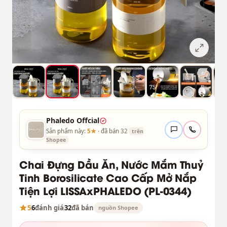
Phaledo Offcial
Sản phẩm này:
5★
· đã bán 32
trên
Shopee
Chai Đựng Dầu Ăn, Nước Mắm Thuỷ
Tinh Borosilicate Cao Cấp Mở Nắp
Tiện Lợi LISSAxPHALEDO (PL-0344)
5
6
đánh giá
32
đã bán
nguồn Shopee