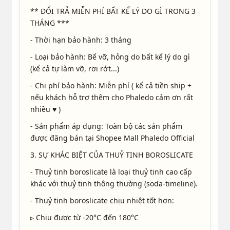
** ĐỔI TRẢ MIỄN PHÍ BẤT KỂ LÝ DO GÌ TRONG 3
THÁNG ***
- Thời hạn bảo hành: 3 tháng
- Loại bảo hành: Bể vỡ, hỏng do bất kể lý do gì
(kể cả tự làm vỡ, rơi rớt...)
- Chi phí bảo hành: Miễn phí ( kể cả tiền ship +
nếu khách hỗ trợ thêm cho Phaledo cảm ơn rất
nhiều ♥ )
- Sản phẩm áp dụng: Toàn bộ các sản phẩm
được đăng bán tại Shopee Mall Phaledo Official
3. SỰ KHÁC BIỆT CỦA THUỶ TINH BOROSLICATE
- Thuỷ tinh boroslicate là loại thuỷ tinh cao cấp
khác với thuỷ tinh thông thường (soda-timeline).
- Thuỷ tinh boroslicate chịu nhiệt tốt hơn:
▹ Chịu được từ -20°C đến 180°C