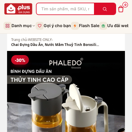
0
Danh mục
Gợi ý cho bạn
Flash Sale
Ưu đãi web
Trang chủ
›
WEBSITE-ONLY
›
Chai Đựng Dầu Ăn, Nước Mắm Thuỷ Tinh Borosili...
-30%