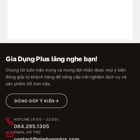
#giavinhabep #muoi #duong #botngot #hatnem
#michinh #thuytinh #lothuytinh #borosilicate
#phaledo #giadungplus #hủ #lọ #chai
#thuỷ_tinh
Gia Dụng Plus lắng nghe bạn!
Chúng tôi luôn trân trọng và mong đợi nhận được mọi ý kiến
đóng góp từ khách hàng để nâng cấp trải nghiệm dịch vụ và
sản phẩm tốt hơn nữa.
ĐÓNG GÓP Ý KIẾN
HOTLINE (8:00 – 22:00)
084.295.1305
EMAIL HỖ TRỢ
contact@giadungplus.com