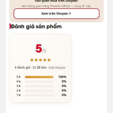
Vẫn quen mua trên Shopee?
Xem đúng gian hàng Phaledo Offcial — cùng SP này.
Xem trên Shopee
Đánh giá sản phẩm
5
/5
6 đánh giá · 32 đã bán
trên Shopee
5★
100%
4★
0%
3★
0%
2★
0%
1★
0%