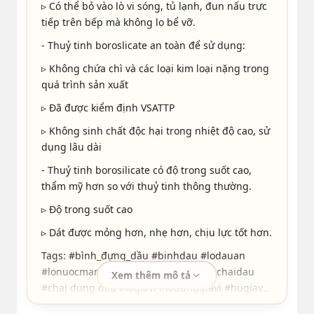
▹ Có thể bỏ vào lò vi sóng, tủ lạnh, đun nấu trực
tiếp trên bếp mà không lo bể vỡ.
- Thuỷ tinh boroslicate an toàn để sử dụng:
▹ Không chứa chì và các loại kim loại nặng trong
quá trình sản xuất
▹ Đã được kiểm định VSATTP
▹ Không sinh chất độc hại trong nhiệt độ cao, sử
dụng lâu dài
- Thuỷ tinh borosilicate có độ trong suốt cao,
thẩm mỹ hơn so với thuỷ tinh thông thường.
▹ Độ trong suốt cao
▹ Dát được mỏng hơn, nhẹ hơn, chịu lực tốt hơn.
Tags: #bình_đựng_dầu #binhdau #lodauan
#lonuocmam #dầu_ăn #nước_mắm #chaidau
Xem thêm mô tả
#chai dung dau #logiavi #lodunggiavi #hugiavi
#hopgiavi #hudunggiavi #hopdunggiavi