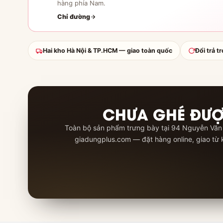
hàng phía Nam.
Chỉ đường
Hai kho Hà Nội & TP.HCM — giao toàn quốc
Đổi trả t
CHƯA GHÉ ĐƯ
Toàn bộ sản phẩm trưng bày tại 94 Nguyễn Văn
giadungplus.com — đặt hàng online, giao từ 