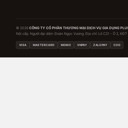
© 2026
CÔNG TY CỔ PHẦN THƯƠNG MẠI DỊCH VỤ GIA DỤNG PLU
Nội cấp. Người đại diện: Đoàn Ngọc Vương. Địa chỉ: Lô C21 - Ô 2, KĐT
VISA
MASTERCARD
MOMO
VNPAY
ZALOPAY
COD
Đặc quyền thành viên đa
Đăng nhập để nhận ưu đãi riêng, theo dõi đơn hàng và l
đình.