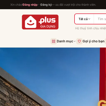
Xin chào!
Đăng nhập
Đăng ký
— ưu đãi vượt trội cho thành viên.
Tất cả
Hũ thuỷ tinh chịu nhiệ
Danh mục
Gợi ý cho bạn
G