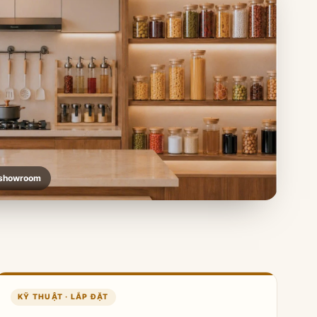
 showroom
KỸ THUẬT · LẮP ĐẶT