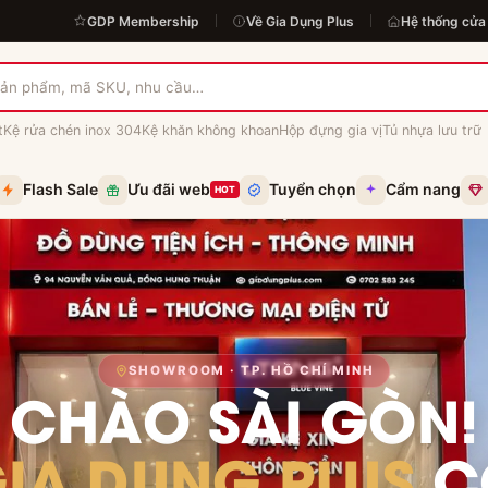
GDP Membership
Về Gia Dụng Plus
Hệ thống cửa
t
Kệ rửa chén inox 304
Kệ khăn không khoan
Hộp đựng gia vị
Tủ nhựa lưu trữ
Flash Sale
Ưu đãi web
Tuyển chọn
Cẩm nang
HOT
SHOWROOM · TP. HỒ CHÍ MINH
CHÀO SÀI GÒN!
IA DỤNG PLUS
C