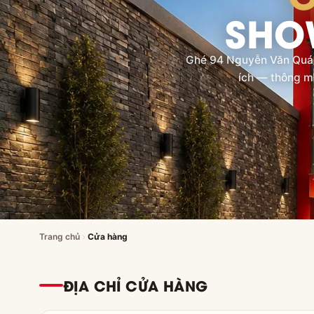
SHO
Ghé 94 Nguyễn Văn Quá (
ích — thông m
Trang chủ
Cửa hàng
ĐỊA CHỈ CỬA HÀNG