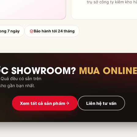
trụ sở công ty kiêm kho h
rong 7 ngày
Bảo hành tới 24 tháng
ỢC SHOWROOM?
MUA ONLIN
 Quá đều có sẵn trên
kho gần bạn nhất.
Xem tất cả sản phẩm
Liên hệ tư vấn