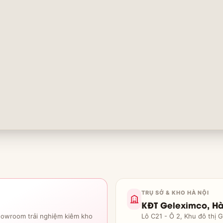
TRỤ SỞ & KHO HÀ NỘI
KĐT Geleximco, H
howroom trải nghiệm kiêm kho
Lô C21 - Ô 2, Khu đô thị 