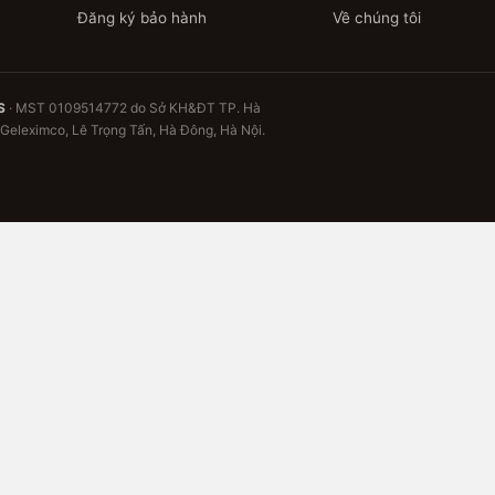
Đăng ký bảo hành
Về chúng tôi
S
· MST 0109514772 do Sở KH&ĐT TP. Hà
 Geleximco, Lê Trọng Tấn, Hà Đông, Hà Nội.
ng chờ bạn
ưu thông tin bảo hành gia