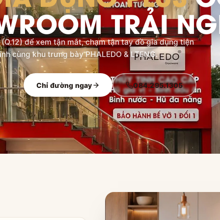
WROOM TRẢI NG
Q.12) để xem tận mắt, chạm tận tay đồ gia dụng tiện
inh cùng khu trưng bày PHALEDO & LTENG.
Chỉ đường ngay
084.295.1305