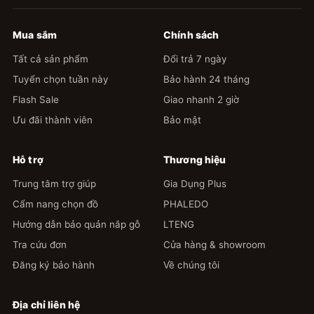
Mua sắm
Chính sách
Tất cả sản phẩm
Đổi trả 7 ngày
Tuyển chọn tuần này
Bảo hành 24 tháng
1
Flash Sale
Giao nhanh 2 giờ
huongly.311292
Ưu đãi thành viên
Bảo mật
2022-01-14 21:45 | Phân loại hàng: 【Nhôm Đôi】
40cm+6 móc
Hỗ trợ
Thương hiệu
Chắc chắn. Đẹp . Nhà e lắp lên mà để đc đống
điif gọn gàng quá. ..
Trung tâm trợ giúp
Gia Dụng Plus
Cẩm nang chọn đồ
PHALEDO
Hướng dẫn bảo quản nắp gỗ
LTENG
Tra cứu đơn
Cửa hàng & showroom
1
Đăng ký bảo hành
Về chúng tôi
camellia130119
Địa chỉ liên hệ