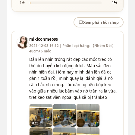
1★
1%
Xem phản hồi shop
mikiconmeo99
2021-12-03 16:12 | Phân loại hàng: 【Nhôm Đôi】
40cm+6 móc
Dán lên nhìn trông rất đẹp các móc treo có
thể di chuyển linh động được. Màu sắc đen
nhìn hiện đại. Hôm nay mình dán lên đã dc
gần 1 tuần rồi, mình quay lại đánh giá là nó
rất chắc nha mng. Lúc dán ng nên bóp keo
vào giữa nhiều lúc bấm vào nó tràn ra là vừa,
trét keo sát viền ngoài quá sẽ bị trànkeo
0:23