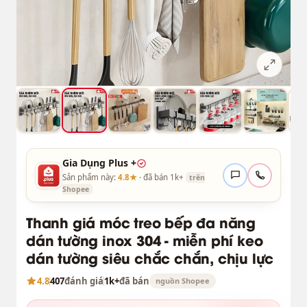
Gia Dụng Plus +
Sản phẩm này:
4.8★
· đã bán 1k+
trên
Shopee
Thanh giá móc treo bếp đa năng
dán tường inox 304 - miễn phí keo
dán tường siêu chắc chắn, chịu lực
4.8
407
đánh giá
1k+
đã bán
nguồn Shopee