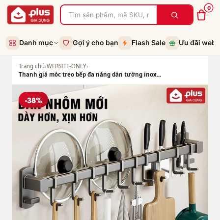
0
Danh mục
Gợi ý cho bạn
Flash Sale
Ưu đãi web
Trang chủ
›
WEBSITE-ONLY
›
Thanh giá móc treo bếp đa năng dán tường inox...
-38%