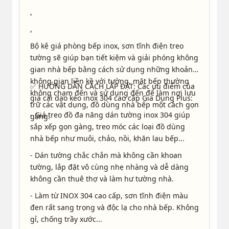
,
,
0:04
Bộ kệ giá phòng bếp inox, sơn tĩnh điện treo
3
tường sẽ giúp bạn tiết kiệm và giải phóng không
gian nhà bếp bằng cách sử dụng những khoảng
ngotiendat111096
không gian liền kề với tường, mặt bếp thường
✅ HƯỚNG DẪN CÁCH LẮP ĐẶT: Các ưu điểm của
2022-01-31 07:46 | Phân loại hàng: 【Nhôm Đôi】
không chạm đến và sử dụng đến để làm nơi lưu
40cm+6 móc
giá cài dao kéo inox 304 cao cấp Gia Dụng Plus:
trữ các vật dụng, đồ dùng nhà bếp một cách gọn
Chất lượng sản phẩm tuyệt vời và chắc chắn.
- Giá treo đồ đa năng dán tường inox 304 giúp
gàng.
Sẽ ủng hộ shop trong tương lai
sắp xếp gọn gàng, treo móc các loại đồ dùng
nhà bếp như muôi, chảo, nồi, khăn lau bếp...
- Dán tường chắc chắn mà không cần khoan
0:06
tường, lắp đặt vô cùng nhẹ nhàng và dễ dàng
không cần thuê thợ và làm hư tường nhà.
2
- Làm từ INOX 304 cao cấp, sơn tĩnh điện màu
phuongthao2051995
đen rất sang trọng và độc lạ cho nhà bếp. Không
2023-06-30 17:07 | Phân loại hàng: 【Inox Đen】
gỉ, chống trầy xước...
50cm,6 móc