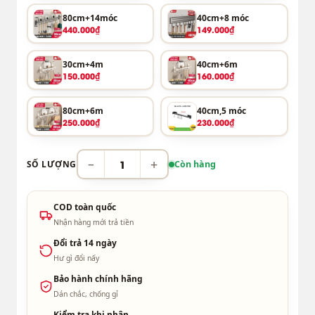
80cm+14móc
40cm+8 móc
440.000₫
149.000₫
30cm+4m
40cm+6m
150.000₫
160.000₫
80cm+6m
40cm,5 móc
250.000₫
230.000₫
−
+
SỐ LƯỢNG
Còn hàng
COD toàn quốc
Nhận hàng mới trả tiền
Đổi trả 14 ngày
Hư gì đổi nấy
Bảo hành chính hãng
Dán chắc, chống gỉ
Kiểm tra khi nhận