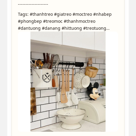
--------------------
Quá xịn chắc chắn lắm luôn chưa thấy loại nào
gắn chắc như thế lunn cảm ơn shop
Tags: #thanhtreo #giatreo #moctreo #nhabep
#phongbep #treomoc #thanhmoctreo
#dantuong #danang #hittuong #treotuong
#inox304 #inox #giadungplus
2
k*****8
2022-03-18 22:39 | Phân loại hàng: 【Inox Đen】
50cm,6 móc
Có mỗi hai miếng băng dính để dán trong lúc
đợi keo khô sau 72h nên nó bị cứ rơi, mình
phải lấy thêm băng dính của mình để dán lên
cho chắc. Đợi sau 72h tháo băng dính ra xem
keo có chắc không vậy