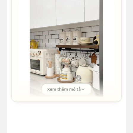
0:07
2
m*****4
2022-03-21 11:33 | Phân loại hàng:
Hàng chuẩn, chất lượng sản phẩm tốt, hình
ảnh mang tính chất nhận xu thôi
2
h*****n
2023-04-03 13:13 | Phân loại hàng: 【Inox Đen】
50cm,6 móc
Xem thêm mô tả
Chất lượng sản phẩm:good Đóng gói hàng cẩn
thận Chất lượng tốt, sản phẩm đẹp bắt mắt
0:03