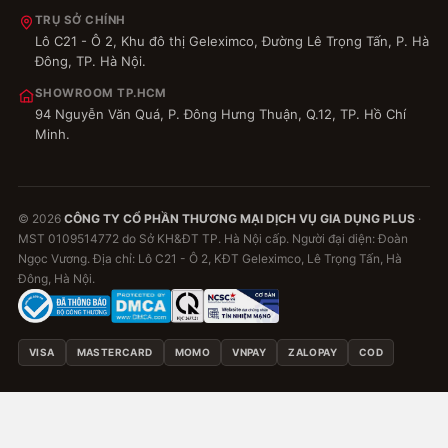
2023-05-21 13:47 | Phân loại hàng: 【Inox Đen】
50cm,6 móc
TRỤ SỞ CHÍNH
Lô C21 - Ô 2, Khu đô thị Geleximco, Đường Lê Trọng Tấn, P. Hà
Thanh treo đẹp. Keo dính chắc ạ
Đông, TP. Hà Nội.
SHOWROOM TP.HCM
94 Nguyễn Văn Quá, P. Đông Hưng Thuận, Q.12, TP. Hồ Chí
Minh.
1
nhitrang13
© 2026
CÔNG TY CỔ PHẦN THƯƠNG MẠI DỊCH VỤ GIA DỤNG PLUS
·
2023-03-23 15:46 | Phân loại hàng: 【Nhôm Đôi】
MST 0109514772 do Sở KH&ĐT TP. Hà Nội cấp. Người đại diện: Đoàn
40cm+6 móc
Ngọc Vương. Địa chỉ: Lô C21 - Ô 2, KĐT Geleximco, Lê Trọng Tấn, Hà
Đông, Hà Nội.
Shop chuẩn bị hàng nhanh, đóng gói cẩn thận.
Hàng đẹp dày dặn, chắc chắn
VISA
MASTERCARD
MOMO
VNPAY
ZALOPAY
COD
0:07