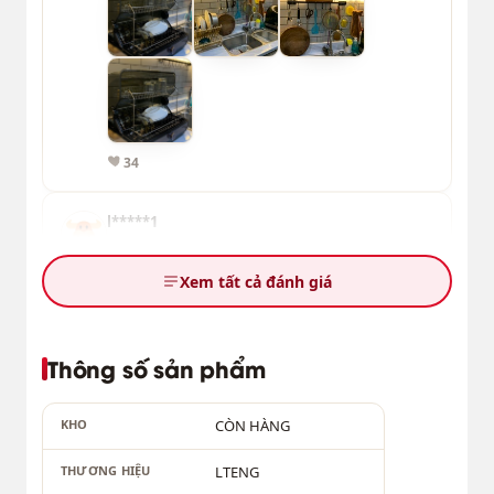
34
l*****1
2023-02-23 21:41 | Phân loại hàng: 【Nhôm Đôi】
40cm+6 móc
Xem tất cả đánh giá
Mk thích có màu trắng để đồng bộ vs bếp nhà
mk Nhưng k sao vẫn xinh xỉu cảm ơn shop r
nhiêud
Thông số sản phẩm
KHO
CÒN HÀNG
0:07
6
THƯƠNG HIỆU
LTENG