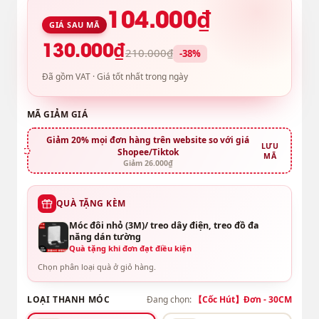
104.000₫
GIÁ SAU MÃ
130.000₫
210.000₫
-38%
Đã gồm VAT · Giá tốt nhất trong ngày
MÃ GIẢM GIÁ
Giảm 20% mọi đơn hàng trên website so với giá
LƯU
Shopee/Tiktok
MÃ
Giảm 26.000₫
QUÀ TẶNG KÈM
Móc đôi nhỏ (3M)/ treo dây điện, treo đồ đa
năng dán tường
Quà tặng khi đơn đạt điều kiện
Chọn phân loại quà ở giỏ hàng.
LOẠI THANH MÓC
Đang chọn:
【Cốc Hút】Đơn - 30CM