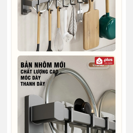
4
b*****9
2022-01-10 19:26 | Phân loại hàng:
Hàng ổn lắm mng, chắc chắn, tận dụng đc
treo nắp xoong lên nữa
0:04
3