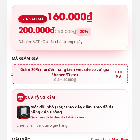
160.000₫
GIÁ SAU MÃ
200.000₫
250.000₫
-20%
Đã gồm VAT · Giá tốt nhất trong ngày
MÃ GIẢM GIÁ
Giảm 20% mọi đơn hàng trên website so với giá
LƯU
Shopee/Tiktok
MÃ
Giảm 40.000₫
QUÀ TẶNG KÈM
Móc đôi nhỏ (3M)/ treo dây điện, treo đồ đa
năng dán tường
Quà tặng khi đơn đạt điều kiện
Chọn phân loại quà ở giỏ hàng.
MÀU SẮC
Đang chọn:
Màu Đen