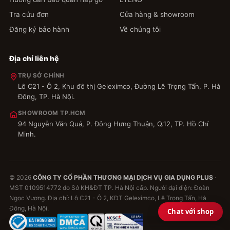
Tra cứu đơn
Cửa hàng & showroom
Đăng ký bảo hành
Về chúng tôi
Địa chỉ liên hệ
TRỤ SỞ CHÍNH
Lô C21 - Ô 2, Khu đô thị Geleximco, Đường Lê Trọng Tấn, P. Hà
Đông, TP. Hà Nội.
SHOWROOM TP.HCM
94 Nguyễn Văn Quá, P. Đông Hưng Thuận, Q.12, TP. Hồ Chí
Minh.
© 2026
CÔNG TY CỔ PHẦN THƯƠNG MẠI DỊCH VỤ GIA DỤNG PLUS
·
MST 0109514772 do Sở KH&ĐT TP. Hà Nội cấp. Người đại diện: Đoàn
Ngọc Vương. Địa chỉ: Lô C21 - Ô 2, KĐT Geleximco, Lê Trọng Tấn, Hà
Đông, Hà Nội.
Chat với shop