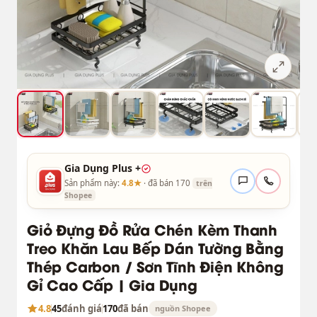
Gia Dụng Plus +
Sản phẩm này:
4.8★
· đã bán 170
trên
Shopee
Giỏ Đựng Đồ Rửa Chén Kèm Thanh
Treo Khăn Lau Bếp Dán Tường Bằng
Thép Carbon / Sơn Tĩnh Điện Không
Gỉ Cao Cấp | Gia Dụng
4.8
45
đánh giá
170
đã bán
nguồn Shopee