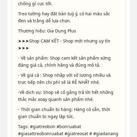
chống gỉ cực tốt.
Treo tường hay đặt bàn tuỳ ý, có hai màu sắc
đen và trắng dễ lựa chọn.
Thương hiệu: Gia Dụng Plus
➤➤➤Shop CAM KẾT - Shop mới nhưng uy tín
➤➤➤
- Về sản phẩm: Shop cam kết sản phẩm xứng
đáng giá cả, chính hãng và đúng mô tả.
- Về giá cả : Shop nhập với số lượng nhiều và
trực tiếp nên chi phí sẽ là RẺ NHẤT nhé.
-Về dịch vụ: Shop sẽ cố gắng trả lời hết những
thắc mắc xoay quanh sản phẩm nhé.
- Thời gian chuẩn bị hàng: Hàng có sẵn, thời
gian chuẩn bị ngay lập tức.
Tags: #giatreobon #bonruabat
#giasattreobonruabat #giatreosat # #giadanang