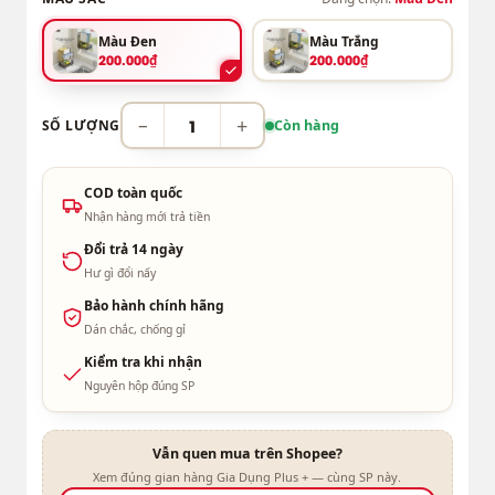
Màu Đen
Màu Trắng
200.000₫
200.000₫
−
+
SỐ LƯỢNG
Còn hàng
COD toàn quốc
Nhận hàng mới trả tiền
Đổi trả 14 ngày
Hư gì đổi nấy
Bảo hành chính hãng
Dán chắc, chống gỉ
Kiểm tra khi nhận
Nguyên hộp đúng SP
Vẫn quen mua trên Shopee?
Xem đúng gian hàng Gia Dụng Plus + — cùng SP này.