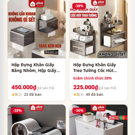
-38%
Hộp Đựng Khăn Giấy
Hộp Đựng Khăn Giấy
Bằng Nhôm, Hộp Giấy
Treo Tường Cốc Hút
Dán Tường Không Cần
Không Cần Khoan Đục,
Giảm chính thức 38%
Khoan, Chống Thấm
Hộp Khăn Giấy Nhôm
450.000₫
225.000₫
Nước, Không Gỉ Sét
Không Gỉ Cao Cấp
giá sau mã
giá sau mã
LTENG
5
(2)
23 đã bán
5
(3)
49 đã bán
-38%
-36%