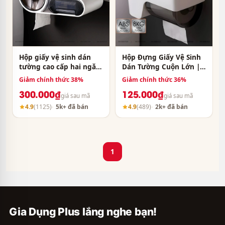
Hộp giấy vệ sinh dán
Hộp Đựng Giấy Vệ Sinh
tường cao cấp hai ngăn
Dán Tường Cuộn Lớn |
đa năng cao cấp
Cuộn Giấy Vuông & Tròn
Giảm chính thức 38%
Giảm chính thức 36%
ShuangQuing (SQ-5262)
Nhựa ABS Với Ngăn
300.000₫
125.000₫
Đựng Đồ Đa Năng
giá sau mã
giá sau mã
4.9
(1125)
5k+ đã bán
4.9
(489)
2k+ đã bán
1
Gia Dụng Plus lắng nghe bạn!