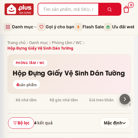
0
Danh mục
Gợi ý cho bạn
Flash Sale
Ưu đãi web
Trang chủ
Danh mục
Phòng tắm / WC
Hộp Đựng Giấy Vệ Sinh Dán Tường
PHÒNG TẮM / WC
Hộp Đựng Giấy Vệ Sinh Dán Tường
4
sản phẩm
Kệ nhà tắm
Kệ góc nhà tắm
Giá treo khăn
Kệ bàn c
đánh
Bộ lọc
4
kết quả
Mặc định