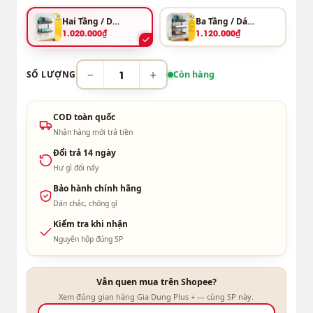
Hai Tầng / Dán Tường
Ba Tầng / Dán Tường
1.020.000₫
1.120.000₫
−
+
SỐ LƯỢNG
Còn hàng
COD toàn quốc
Nhận hàng mới trả tiền
Đổi trả 14 ngày
Hư gì đổi nấy
Bảo hành chính hãng
Dán chắc, chống gỉ
Kiểm tra khi nhận
Nguyên hộp đúng SP
Vẫn quen mua trên Shopee?
Xem đúng gian hàng Gia Dụng Plus + — cùng SP này.