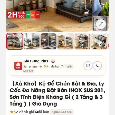
Gia Dụng Plus +
Sản phẩm này:
5★
· đã bán 74
trên
Shopee
【Xả Kho】Kệ Để Chén Bát & Đĩa, Ly
Cốc Đa Năng Đặt Bàn INOX SUS 201,
Sơn Tĩnh Điện Không Gỉ ( 2 Tầng & 3
Tầng ) | Gia Dụng
5
23
đánh giá
74
đã bán
nguồn Shopee