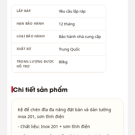
LẮP RÁP
Yêu cầu lắp ráp
HẠN BẢO HÀNH
12 tháng
LOẠI BẢO HÀNH
Bảo hành nhà cung cấp
XUẤT XỨ
Trung Quốc
TRỌNG LƯỢNG ĐƯỢC
80kg
HỖ TRỢ
Chi tiết sản phẩm
Kệ để chén đĩa đa năng đặt bàn và dán tường
inox 201, sơn tĩnh điện
- Chất liệu: Inox 201 + sơn tĩnh điện