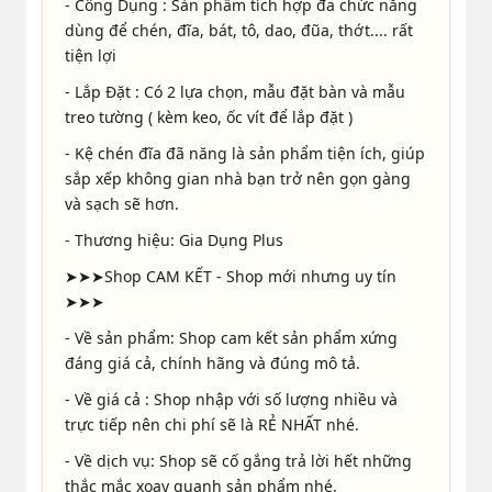
- Công Dụng : Sản phẩm tích hợp đa chức nắng
dùng để chén, đĩa, bát, tô, dao, đũa, thớt.... rất
tiện lợi
- Lắp Đặt : Có 2 lựa chọn, mẫu đặt bàn và mẫu
treo tường ( kèm keo, ốc vít để lắp đặt )
- Kệ chén đĩa đã năng là sản phẩm tiện ích, giúp
sắp xếp không gian nhà bạn trở nên gọn gàng
và sạch sẽ hơn.
- Thương hiệu: Gia Dụng Plus
➤➤➤Shop CAM KẾT - Shop mới nhưng uy tín
➤➤➤
- Về sản phẩm: Shop cam kết sản phẩm xứng
đáng giá cả, chính hãng và đúng mô tả.
- Về giá cả : Shop nhập với số lượng nhiều và
trực tiếp nên chi phí sẽ là RẺ NHẤT nhé.
- Về dịch vụ: Shop sẽ cố gắng trả lời hết những
thắc mắc xoay quanh sản phẩm nhé.