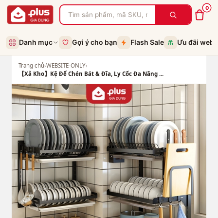
0
Danh mục
Gợi ý cho bạn
Flash Sale
Ưu đãi web
Trang chủ
›
WEBSITE-ONLY
›
【Xả Kho】Kệ Để Chén Bát & Đĩa, Ly Cốc Đa Năng ...