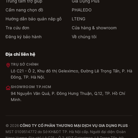
Trung tâm trợ giúp
Gia Dụng Plus
Cẩm nang chọn đồ
PHALEDO
Hướng dẫn bảo quản nắp gỗ
LTENG
Tra cứu đơn
Cửa hàng & showroom
Đăng ký bảo hành
Về chúng tôi
Địa chỉ liên hệ
TRỤ SỞ CHÍNH
Lô C21 - Ô 2, Khu đô thị Geleximco, Đường Lê Trọng Tấn, P. Hà
Đông, TP. Hà Nội.
SHOWROOM TP.HCM
94 Nguyễn Văn Quá, P. Đông Hưng Thuận, Q.12, TP. Hồ Chí
Minh.
© 2026
CÔNG TY CỔ PHẦN THƯƠNG MẠI DỊCH VỤ GIA DỤNG PLUS
·
MST 0109514772 do Sở KH&ĐT TP. Hà Nội cấp. Người đại diện: Đoàn
Ngọc Vương. Địa chỉ: Lô C21 - Ô 2, KĐT Geleximco, Lê Trọng Tấn, Hà