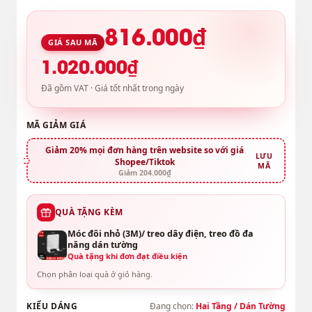
816.000₫
GIÁ SAU MÃ
1.020.000₫
Đã gồm VAT · Giá tốt nhất trong ngày
MÃ GIẢM GIÁ
Giảm 20% mọi đơn hàng trên website so với giá
LƯU
Shopee/Tiktok
MÃ
Giảm 204.000₫
QUÀ TẶNG KÈM
Móc đôi nhỏ (3M)/ treo dây điện, treo đồ đa
năng dán tường
Quà tặng khi đơn đạt điều kiện
Chọn phân loại quà ở giỏ hàng.
KIỂU DÁNG
Đang chọn:
Hai Tầng / Dán Tường