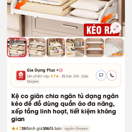
Gia Dụng Plus +
Sản phẩm này:
4.7★
· đã bán 306
trên
Shopee
Kệ co giãn chia ngăn tủ dạng ngăn
kéo để đồ dùng quần áo đa năng,
xếp tầng linh hoạt, tiết kiệm không
gian
4.7
39
đánh giá
306
đã bán
nguồn Shopee