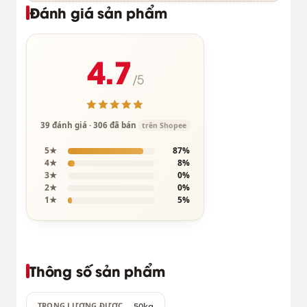
Đánh giá sản phẩm
4.7
/5
39 đánh giá · 306 đã bán
trên Shopee
5★
87%
4★
8%
3★
0%
2★
0%
1★
5%
Thông số sản phẩm
TRỌNG LƯỢNG ĐƯỢC
50kg