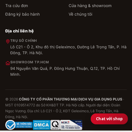
Tra cứu đơn
Cửa hàng & showroom
Đăng ký bảo hành
Về chúng tôi
Địa chỉ liên hệ
TRỤ SỞ CHÍNH
Lô C21 - Ô 2, Khu đô thị Geleximco, Đường Lê Trọng Tấn, P. Hà
Đông, TP. Hà Nội.
SHOWROOM TP.HCM
94 Nguyễn Văn Quá, P. Đông Hưng Thuận, Q.12, TP. Hồ Chí
Minh.
© 2026
CÔNG TY CỔ PHẦN THƯƠNG MẠI DỊCH VỤ GIA DỤNG PLUS
·
MST 0109514772 do Sở KH&ĐT TP. Hà Nội cấp. Người đại diện: Đoàn
Ngọc Vương. Địa chỉ: Lô C21 - Ô 2, KĐT Geleximco, Lê Trọng Tấn, Hà
Đông, Hà Nội.
Chat với shop