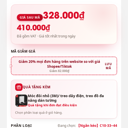
328.000₫
GIÁ SAU MÃ
410.000₫
Đã gồm VAT · Giá tốt nhất trong ngày
MÃ GIẢM GIÁ
Giảm 20% mọi đơn hàng trên website so với giá
LƯU
Shopee/Tiktok
MÃ
Giảm 82.000₫
QUÀ TẶNG KÈM
Móc đôi nhỏ (3M)/ treo dây điện, treo đồ đa
năng dán tường
Quà tặng khi đơn đạt điều kiện
Chọn phân loại quà ở giỏ hàng.
PHÂN LOẠI
Đang chọn:
【Ngăn kéo】C10-33~44