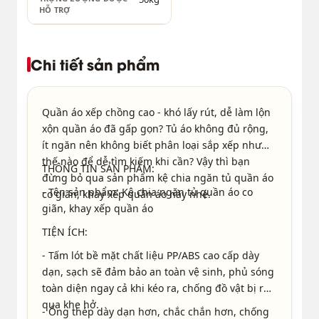
HỖ TRỢ
Chi tiết sản phẩm
Quần áo xếp chồng cao - khó lấy rút, dễ làm lộn
xộn quần áo đã gấp gọn? Tủ áo không đủ rộng,
ít ngăn nên không biết phân loại sắp xếp như
thế nào để dễ tìm kiếm khi cần? Vậy thì bạn
THÔNG TIN SẢN PHẨM:
đừng bỏ qua sản phẩm kệ chia ngăn tủ quần áo
- Tên sản phẩm: Kệ chia ngăn tủ quần áo co
co giãn, khay xếp quần áo này nhé.
giãn, khay xếp quần áo
TIỆN ÍCH:
- Tấm lót bề mặt chất liệu PP/ABS cao cấp dày
dạn, sạch sẽ đảm bảo an toàn vệ sinh, phủ sóng
toàn diện ngay cả khi kéo ra, chống đồ vật bị rớt
qua khe hở.
- Ống thép dày dạn hơn, chắc chắn hơn, chống