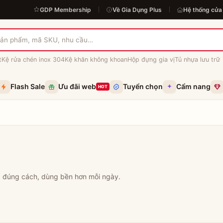
GDP Membership
Về Gia Dụng Plus
Hệ thống cửa
t
Kệ rửa chén inox 304
Kệ khăn không khoan
Hộp đựng gia vị
Tủ nhựa lưu trữ
Flash Sale
Ưu đãi web
Tuyển chọn
Cẩm nang
HOT
g đúng cách, dùng bền hơn mỗi ngày.