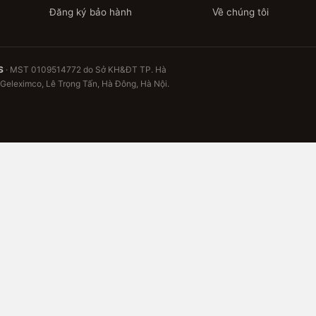
Đăng ký bảo hành
Về chúng tôi
S
· MST 0109514772 do Sở KH&ĐT TP. Hà
 Geleximco, Lê Trọng Tấn, Hà Đông, Hà Nội.
ng chờ bạn
ưu thông tin bảo hành gia