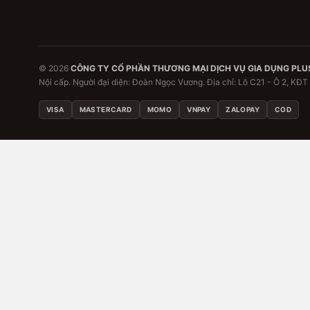
© 2026
CÔNG TY CỔ PHẦN THƯƠNG MẠI DỊCH VỤ GIA DỤNG PLU
Nội cấp. Người đại diện: Đoàn Ngọc Vương. Địa chỉ: Lô C21 - Ô 2, KĐT
VISA
MASTERCARD
MOMO
VNPAY
ZALOPAY
COD
Đặc quyền thành viên đa
Đăng nhập để nhận ưu đãi riêng, theo dõi đơn hàng và l
đình.