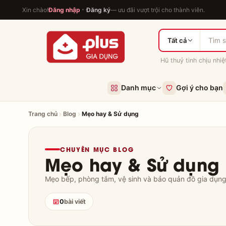
Xin chào!
Đăng nhập
Đăng ký
— ưu đãi vượt trội cho thành viên.
Tất cả
Hũ thuỷ tinh chịu nhiệ
Danh mục
Gợi ý cho bạn
Trang chủ
Blog
Mẹo hay & Sử dụng
CHUYÊN MỤC BLOG
Mẹo hay & Sử dụng
Mẹo bếp, phòng tắm, vệ sinh và bảo quản đồ gia dụn
0
bài viết