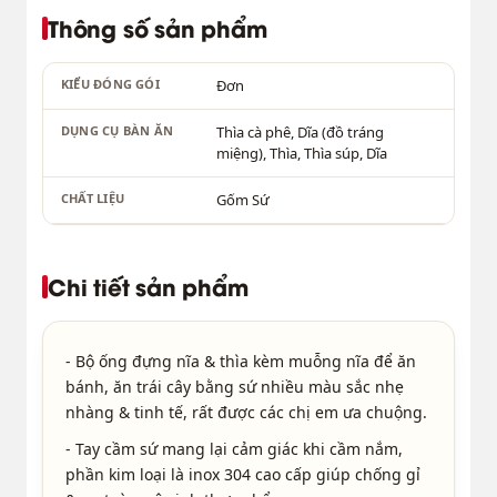
Thông số sản phẩm
KIỂU ĐÓNG GÓI
Đơn
DỤNG CỤ BÀN ĂN
Thìa cà phê, Dĩa (đồ tráng
miệng), Thìa, Thìa súp, Dĩa
CHẤT LIỆU
Gốm Sứ
Chi tiết sản phẩm
- Bộ ống đựng nĩa & thìa kèm muỗng nĩa để ăn
bánh, ăn trái cây bằng sứ nhiều màu sắc nhẹ
nhàng & tinh tế, rất được các chị em ưa chuộng.
- Tay cầm sứ mang lại cảm giác khi cầm nắm,
phần kim loại là inox 304 cao cấp giúp chống gỉ