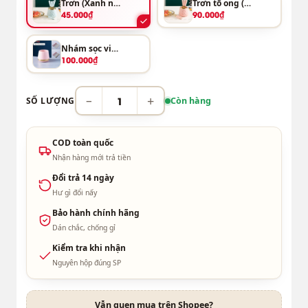
Trơn (Xanh nhạt)
Trơn tổ ong (Hồng)
45.000₫
90.000₫
Nhám sọc viền (Hồng)
100.000₫
−
+
SỐ LƯỢNG
Còn hàng
COD toàn quốc
Nhận hàng mới trả tiền
Đổi trả 14 ngày
Hư gì đổi nấy
Bảo hành chính hãng
Dán chắc, chống gỉ
Kiểm tra khi nhận
Nguyên hộp đúng SP
Vẫn quen mua trên Shopee?