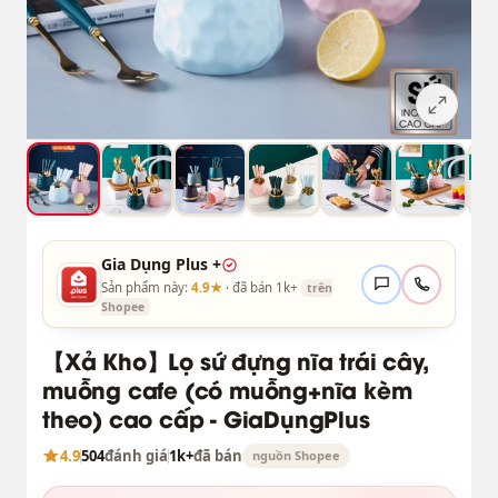
Gia Dụng Plus +
Sản phẩm này:
4.9★
· đã bán 1k+
trên
Shopee
【Xả Kho】Lọ sứ đựng nĩa trái cây,
muỗng cafe (có muỗng+nĩa kèm
theo) cao cấp - GiaDụngPlus
4.9
504
đánh giá
1k+
đã bán
nguồn Shopee