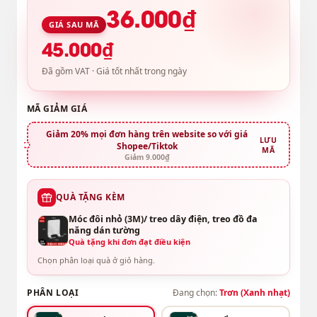
36.000₫
GIÁ SAU MÃ
45.000₫
Đã gồm VAT · Giá tốt nhất trong ngày
MÃ GIẢM GIÁ
Giảm 20% mọi đơn hàng trên website so với giá
LƯU
Shopee/Tiktok
MÃ
Giảm 9.000₫
QUÀ TẶNG KÈM
Móc đôi nhỏ (3M)/ treo dây điện, treo đồ đa
năng dán tường
Quà tặng khi đơn đạt điều kiện
Chọn phân loại quà ở giỏ hàng.
PHÂN LOẠI
Đang chọn:
Trơn (Xanh nhạt)