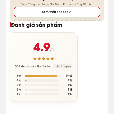
Xem đúng gian hàng Gia Dụng Plus + — cùng SP này.
Xem trên Shopee
Đánh giá sản phẩm
4.9
/5
504 đánh giá · 1k+ đã bán
trên Shopee
5★
94%
4★
4%
3★
1%
2★
1%
1★
1%