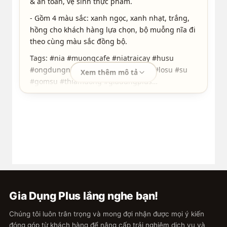
& an toàn, vệ sinh thực phẩm.
- Gồm 4 màu sắc: xanh ngọc, xanh nhạt, trắng,
hồng cho khách hàng lựa chọn, bộ muỗng nĩa đi
theo cùng màu sắc đồng bộ.
Tags: #nia #muongcafe #niatraicay #husu
#ongdungnia #hudungnia #lodung #losu #su
Xem thêm mô tả
#gomsu #thiamuong #giadungplus
#ongdungnia #hot #giare #bep #nhabep
#taycamsu #inox #inox304
Gia Dụng Plus lắng nghe bạn!
Chúng tôi luôn trân trọng và mong đợi nhận được mọi ý kiến
đóng góp từ khách hàng để nâng cấp trải nghiệm dịch vụ và