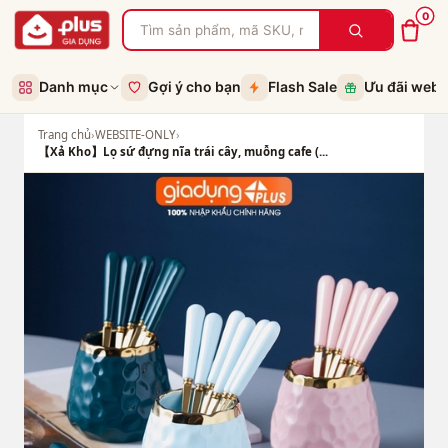
0
Danh mục
Gợi ý cho bạn
Flash Sale
Ưu đãi web
Trang chủ
›
WEBSITE-ONLY
›
【Xả Kho】Lọ sứ đựng nĩa trái cây, muỗng cafe (...