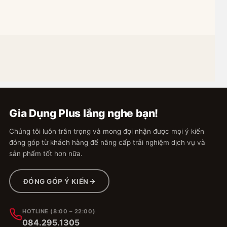
Kệ treo được đồ nặng như nồi, chai lớn
không?
Đổi trả nếu lỗi nhà sản
Giao nhanh toàn quốc
xuất
Không khoan — không
Nhôm anox chống gỉ
hỏng tường
Gia Dụng Plus lắng nghe bạn!
Chúng tôi luôn trân trọng và mong đợi nhận được mọi ý kiến
đóng góp từ khách hàng để nâng cấp trải nghiệm dịch vụ và
sản phẩm tốt hơn nữa.
ĐÓNG GÓP Ý KIẾN
HOTLINE (8:00 – 22:00)
084.295.1305