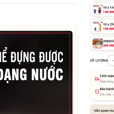
10 x 1
130.00
10 x 2
150.00
2000m
209.00
SỐ LƯỢNG
COD toàn
Nhận hàng 
Bảo hành
Dán chắc, c
Vẫn quen mu