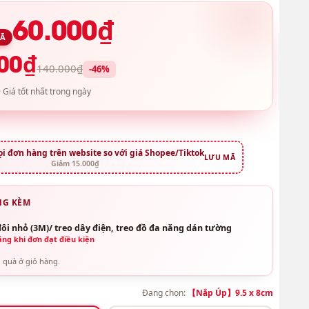
60.000₫
MÃ
00₫
140.000₫
-46%
 Giá tốt nhất trong ngày
 đơn hàng trên website so với giá Shopee/Tiktok
LƯU MÃ
Giảm 15.000₫
NG KÈM
ôi nhỏ (3M)/ treo dây điện, treo đồ đa năng dán tường
ng khi đơn đạt điều kiện
 quà ở giỏ hàng.
Đang chọn:
【Nắp Úp】9.5 x 8cm