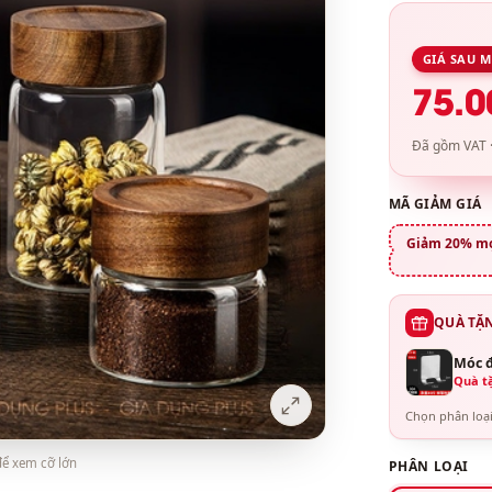
GIÁ SAU 
75.0
Đã gồm VAT ·
MÃ GIẢM GIÁ
Giảm 20% mọi
QUÀ TẶ
Móc đ
Quà tặ
Chọn phân loại
ể xem cỡ lớn
PHÂN LOẠI