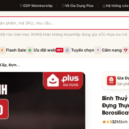
GDP Membership
Về Gia Dụng Plus
Hệ thống cửa
t
Kệ rửa chén inox 304
Kệ khăn không khoan
Hộp đựng gia vị
Tủ nhựa lưu trữ
Flash Sale
Ưu đãi web
Tuyển chọn
Cẩm nang
HOT
Cấp, Đựn...
Gia D
Sản ph
Bình Thu
Đựng Thực
Borosilica
4.9
321
đánh 