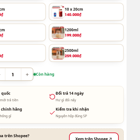
5cm
10 x 20cm
0₫
140.000₫
5cm
1200ml
0₫
199.000₫
l
2500ml
0₫
259.000₫
−
+
Còn hàng
 quốc
Đổi trả 14 ngày
mới trả tiền
Hư gì đổi nấy
 chính hãng
Kiểm tra khi nhận
hống gỉ
Nguyên hộp đúng SP
a trên Shopee?
Xem trên Shopee