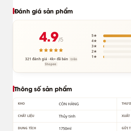
Đánh giá sản phẩm
4.9
5★
/5
4★
3★
2★
1★
321 đánh giá · 4k+ đã bán
trên
Shopee
Thông số sản phẩm
KHO
CÒN HÀNG
THƯƠ
CHẤT LIỆU
Thủy tinh
XUẤT
DUNG TÍCH
1750ml
GỬI 