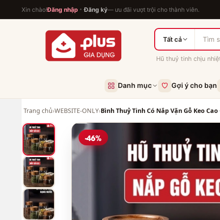
Xin chào!
Đăng nhập
Đăng ký
— ưu đãi vượt trội cho thành viên.
Tất cả
Hũ thuỷ tinh chịu nhiệ
Danh mục
Gợi ý cho bạn
Trang chủ
›
WEBSITE-ONLY
›
Bình Thuỷ Tinh Có Nắp Vặn Gỗ Keo Cao 
-46%