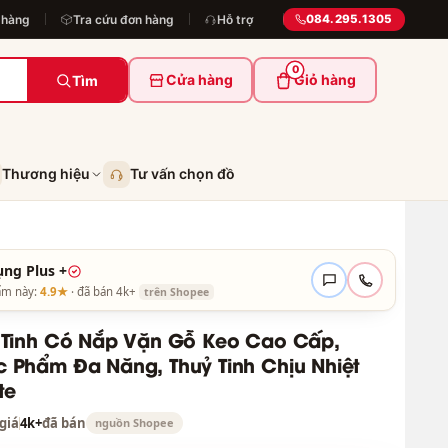
 hàng
Tra cứu đơn hàng
Hỗ trợ
084.295.1305
0
Cửa hàng
Giỏ hàng
Tìm
Thương hiệu
Tư vấn chọn đồ
ụng Plus +
ẩm này:
4.9★
· đã bán 4k+
trên Shopee
ỷ Tinh Có Nắp Vặn Gỗ Keo Cao Cấp,
 Phẩm Đa Năng, Thuỷ Tinh Chịu Nhiệt
te
giá
4k+
đã bán
nguồn Shopee