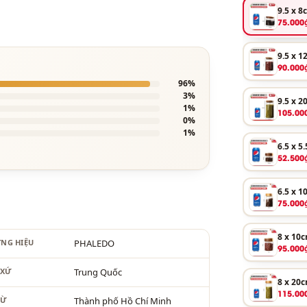
9.5 x 8
75.000
9.5 x 
90.000
96%
3%
9.5 x 
1%
105.00
0%
1%
6.5 x 5
52.500
6.5 x 
75.000
8 x 10
NG HIỆU
PHALEDO
95.000
 XỨ
Trung Quốc
8 x 20
115.00
TỪ
Thành phố Hồ Chí Minh