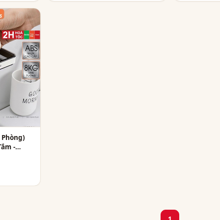
 Phòng)
ắm -
1