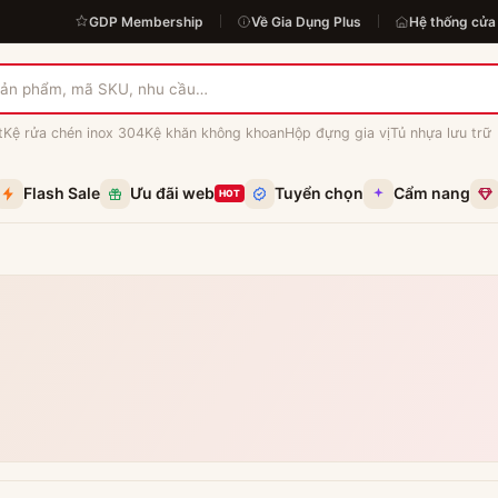
GDP Membership
Về Gia Dụng Plus
Hệ thống cửa
t
Kệ rửa chén inox 304
Kệ khăn không khoan
Hộp đựng gia vị
Tủ nhựa lưu trữ
Flash Sale
Ưu đãi web
Tuyển chọn
Cẩm nang
HOT