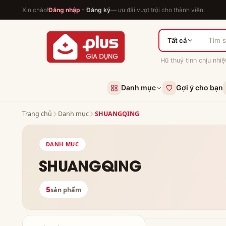
Xin chào!
Đăng nhập
Đăng ký
— ưu đãi vượt trội cho thành viên.
Tất cả
Hũ thuỷ tinh chịu nhiệ
Danh mục
Gợi ý cho bạn
Trang chủ
Danh mục
SHUANGQING
DANH MỤC
SHUANGQING
5
sản phẩm