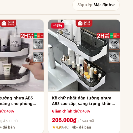
Sắp xếp:
Mặc định
-43%
 tường nhựa ABS
Kệ chữ nhật dán tường nhựa
 năng cho phòng
ABS cao cấp, sang trọng không
ếp, không khoan
cần khoan đục ShuangQuing
hức 40%
Giảm chính thức 43%
g (SQ-124)
(SQ-0101)
₫
205.000₫
giá sau mã
giá sau mã
+ đã bán
4.9
(646)
4k+ đã bán