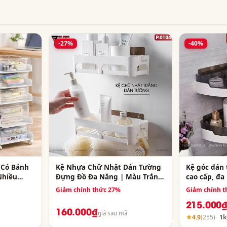
-27%
-40%
 Có Bánh
Kệ Nhựa Chữ Nhật Dán Tường
Kệ góc dán
Nhiều
Đựng Đồ Đa Năng | Màu Trắng
cao cấp, đa
hẩm – Văn
Tinh Khôi | Kèm Móc Treo |
tắm, nhà b
Giảm chính thức 27%
Giảm chính t
ShuangQuing
ShuangQuin
215.000
160.000₫
giá sau mã
4.9
(255)
1k