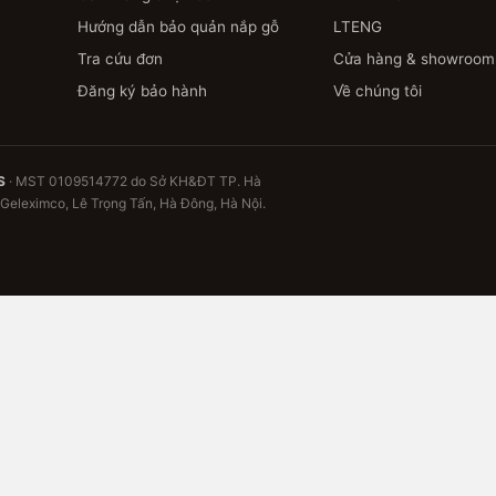
Hướng dẫn bảo quản nắp gỗ
LTENG
Tra cứu đơn
Cửa hàng & showroom
Đăng ký bảo hành
Về chúng tôi
S
· MST 0109514772 do Sở KH&ĐT TP. Hà
 Geleximco, Lê Trọng Tấn, Hà Đông, Hà Nội.
ng chờ bạn
ưu thông tin bảo hành gia