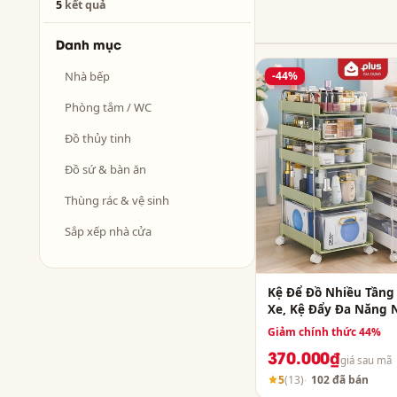
5
kết quả
Danh mục
Nhà bếp
-44%
Phòng tắm / WC
Đồ thủy tinh
Đồ sứ & bàn ăn
Thùng rác & vệ sinh
Sắp xếp nhà cửa
Kệ Để Đồ Nhiều Tầng
Xe, Kệ Đẩy Đa Năng 
Ngăn, Kệ Đựng Mỹ P
Giảm chính thức 44%
Phòng Phẩm – Đồ Ăn
370.000₫
giá sau mã
5
(13)
102 đã bán