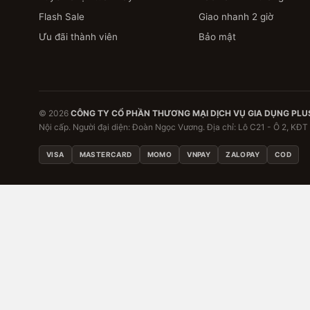
Flash Sale
Giao nhanh 2 giờ
Ưu đãi thành viên
Bảo mật
© 2026
CÔNG TY CỔ PHẦN THƯƠNG MẠI DỊCH VỤ GIA DỤNG PLU
Nội cấp. Người đại diện: Đoàn Ngọc Vương. Địa chỉ: Lô C21 - Ô 2, KĐT
VISA
MASTERCARD
MOMO
VNPAY
ZALOPAY
COD
Đặc quyền thành viên đa
Đăng nhập để nhận ưu đãi riêng, theo dõi đơn hàng và l