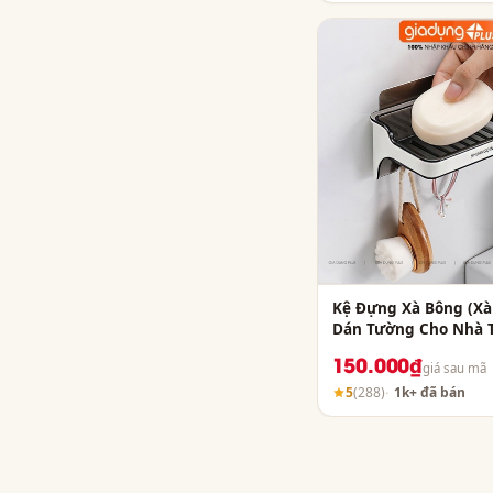
Kệ Đựng Xà Bông (Xà
Dán Tường Cho Nhà T
SHUANGQING
150.000₫
giá sau mã
5
(288)
1k+ đã bán