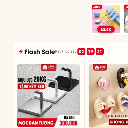
-40%
-
62.5K
Flash Sale
02
19
20
:
:
Kết thúc sau