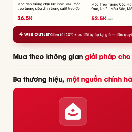
Móc dán tường chịu lực inox 304, móc
Móc Treo Tường Cốc Hú
treo tường siêu dính trong suốt treo đồ
Đục, Nhiều Màu Sắc, Mó
đa năng (+tặng kèm keo)
Nhựa Cốc Hút Bám Tườn
26.5K
52.5K
94K
WEB OUTLET
Giảm tới 20% + ưu đãi tự áp tại giỏ — độc quy
Nhà bếp
Phòng 
Mua theo không gian
giải pháp cho
Bếp gọn sạch, nấu nhanh
Ngăn nắp, 
Ba thương hiệu,
một nguồn chính h