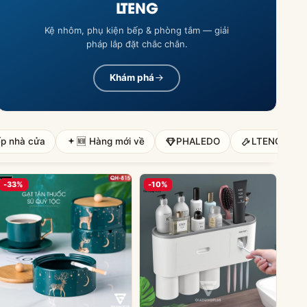
LTENG
Kệ nhôm, phụ kiện bếp & phòng tắm — giải
pháp lắp đặt chắc chắn.
Khám phá
ếp nhà cửa
🆕 Hàng mới về
PHALEDO
LTENG
-33%
-10%