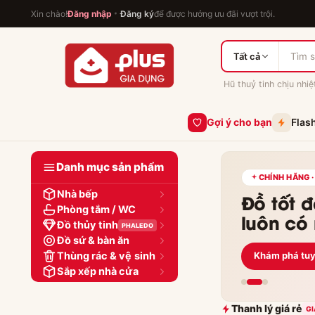
Gia Dụng Plus — Đồ gia dụng tuyển chọn, chính hãng, bảo hành thật
Xin chào!
Đăng nhập
Đăng ký
để được hưởng ưu đãi vượt trội.
Tất cả
Hũ thuỷ tinh chịu nhiệ
Gợi ý cho bạn
Flas
Danh mục sản phẩm
Nhà bếp
Phòng tắm / WC
Đồ thủy tinh
PHALEDO
Đồ sứ & bàn ăn
Thùng rác & vệ sinh
Khám phá tu
Sắp xếp nhà cửa
Thanh lý giá rẻ
GI