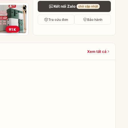
Kết nối Zalo
chờ cập nhật
Tra cứu đơn
Bảo hành
91K
Xem tất cả