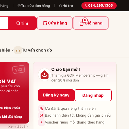
 hàng
Tra cứu đơn hàng
Hỗ trợ
084.295.1305
0
Cửa hàng
Giỏ hàng
Tìm
 hiệu
Tư vấn chọn đồ
VAT
Chào bạn mới!
Tham gia GDP Membership — giảm
ƠN VAT
đến 20% mọi đơn
o yêu cầu cho
cho cá nhân,
Đăng ký ngay
Đăng nhập
iều kiện khấu
Ưu đãi & quà riêng thành viên
Bảo hành điện tử, không cần giữ phiếu
 khi đặt hàng
Voucher riêng mỗi tháng theo hạng
Xem tất cả