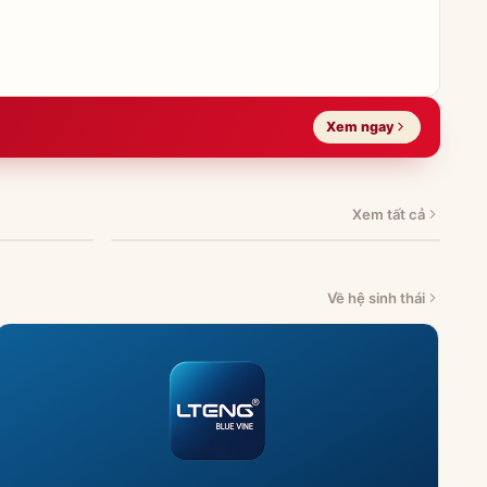
Xem ngay
Đồ thủy tinh
PHALEDO — pha lê cao cấp
Xem tất cả
Về hệ sinh thái