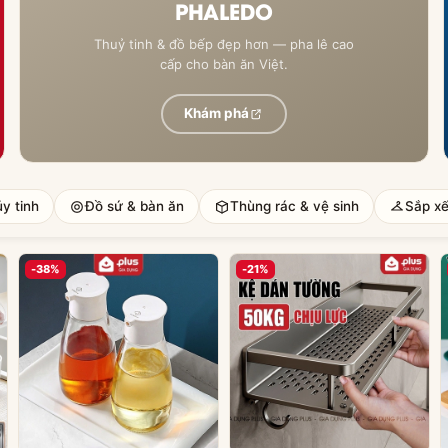
PHALEDO
Thuỷ tinh & đồ bếp đẹp hơn — pha lê cao
cấp cho bàn ăn Việt.
Khám phá
y tinh
Đồ sứ & bàn ăn
Thùng rác & vệ sinh
Sắp x
-38%
-21%