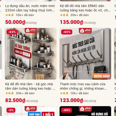
p
Lọ đựng dầu ăn, nước mắm mini
Kệ để đồ nhà tắm ERMO dán
G
220ml cầm tay bằng thuỷ tinh
tường bằng keo hoặc ốc vít, chất
borosilicate cao cấp - JIANXIA
liệu nhôm cao cấp, chống gỉ (ER-
4.9
10k+ đã bán
4.8
20k+ đã bán
0744)
50.000₫
135.000₫
80.000₫
170.000₫
-43%
-40%
Kệ để đồ nhà tắm - kệ góc nhà
Thanh móc treo sau cánh cửa
tắm dán tường bằng keo hoặc ốc
nhôm chống gỉ, không khoan
vít(tặng kèm keo dán, bộ ốc vít)
đục, không hỏng cửa cho cửa
4.8
30k+ đã bán
4.9
10k+ đã bán
LTENG ER-0725
dày dưới 4.6cm
82.500₫
123.000₫
145.000₫
205.000₫
-2%
-49%