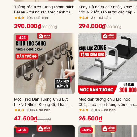
Thùng rác treo tường thông minh
Khay trà nhựa chữ nhật, khay ú
Besan - thùng rác treo cánh tủ
cốc ly 2 lớp ráo nước cao cấp -
bếp, treo tường nhà vệ sinh đa
Hàng nhập khẩu chính hãng,
4.9
10k+ đã bán
4.9
3k+ đã bán
năng tiện lợi
chống bám bẩn JIANXIA
290.000₫
294.000₫
380.000₫
500.000₫
-42%
Móc Treo Dán Tường Chịu Lực
Móc dán tường chịu lực inox
LTENG Nhôm Không Gỉ, Thanh
304, móc treo tường siêu dính
Móc Treo Quần Áo Nhà Tắm
trong suốt treo đồ đa năng
4.8
100k+ đã bán
4.9
300k+ đã bán
Không Khoan Vít
(+tặng kèm keo)
47.500₫
26.500₫
82.500₫
-45%
-43%