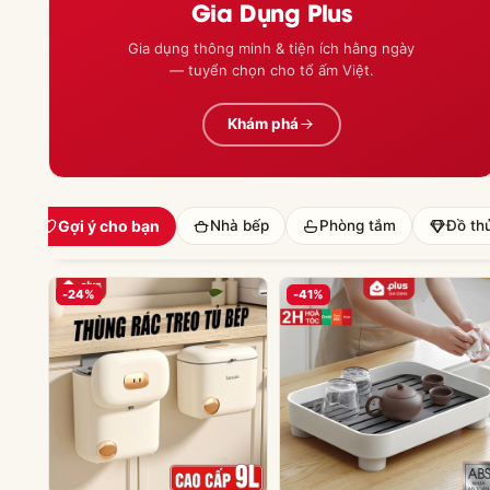
Gia Dụng Plus
Gia dụng thông minh & tiện ích hằng ngày
— tuyển chọn cho tổ ấm Việt.
Khám phá
Gợi ý cho bạn
Nhà bếp
Phòng tắm
Đồ thủ
-24%
-41%