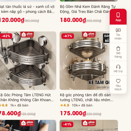
ạt tàn thuốc lá sứ - xanh cổ vịt
Bộ Gồm Nhả Kem Đánh Răng Tự
– kèm nắp gỗ – phong cách Bắc
Động, Giá Treo Bàn Chải Đánh
Âu Qianhuiju (QH-0602)
Răng & Kệ Phòng Tắm Dán
120.000₫
180.000₫
App
180.000₫
200.000₫
Tường | Kèm Cốc Nhựa ABS Cao
Cấp | ASWEI
Tin
-42%
-47%
nhắn
Giỏ
hàng
Hỗ trợ
Yêu
thích
Kệ Góc Phòng Tắm LTENG Hút
Kệ góc phòng tắm để đồ dán
Chân Không Không Cần Khoan
tường LTENG, chất liệu nhôm
Lỗ, Giá Đựng Đồ Nhà Tắm Tam
hàng không, lắp đặt dán tường
4.8
1k+ đã bán
4.8
10k+ đã bán
Giác Treo Tường Đựng Sữa Tắm
và khoan tường
78.600₫
175.000₫
135.000₫
330.000₫
Dầu Gội
-41%