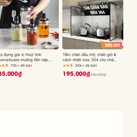
ọ đựng gia vị thuỷ tinh
Tấm chắn dầu mỡ, chắn gió &
borosilicate muỗng liền nắp
cách nhiệt inox 304 cho nhà
thông minh viền inox 304, 220ml
bếp, chống bám bẩn tường nhà
4.9
10k+ đã bán
4.9
20k+ đã bán
& 350ml PHALEDO
bếp LAZYDO (LZ0250)
85.000₫
195.000₫
330.000₫