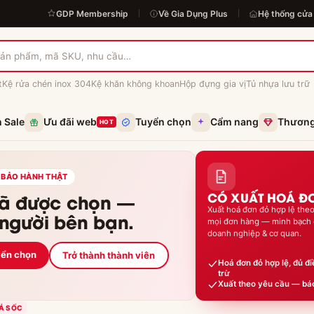
GDP Membership
Về Gia Dụng Plus
Hệ thống cửa
t
Kệ rửa chén inox 304
Kệ khăn không khoan
Hộp đựng gia vị
Tủ nhựa lưu trữ
h Sale
Ưu đãi web
Tuyển chọn
Cẩm nang
Thương
HOT
CÓ XUẤT HOÁ Đ
Xuất hoá đơn đỏ hợp lệ the
mọi đơn hàng — minh bạch 
doanh nghiệp & cơ quan.
yển chọn
Trở thành thành viên
Hoá đơn đỏ hợp lệ, đủ đ
trừ
Xuất theo yêu cầu — báo
Á SỐC