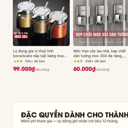
Lọ đựng gia vị thuỷ tinh
Móc treo cây lau nhà, kẹp chổi
boroslicate nắp bật bằng Inox
dán tường inox 304 đa năng,
304 cao cấp (+tặng kèm thìa
chống gỉ - miễn phí keo dán chị
4.9
10k+ đã bán
4.9
30k+ đã bán
inox 304) PHALEDO
lực 20kg
99.000₫
60.000₫
180.000₫
105.000₫
ĐẶC QUYỀN DÀNH CHO THÀNH
Miễn phí tham gia — tự động ghi nhận chi tiêu 12 tháng.