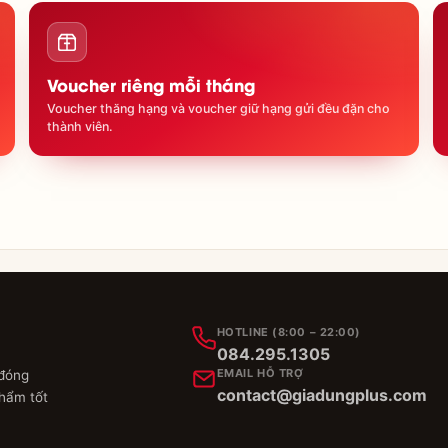
Voucher riêng mỗi tháng
Voucher thăng hạng và voucher giữ hạng gửi đều đặn cho
thành viên.
HOTLINE (8:00 – 22:00)
084.295.1305
EMAIL HỖ TRỢ
 đóng
contact@giadungplus.com
phẩm tốt