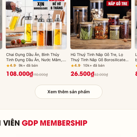
Chai Đựng Dầu Ăn, Bình Thủy
Hũ Thuỷ Tinh Nắp Gỗ Tre, Lọ
L
Tinh Đựng Dầu Ăn, Nước Mắm,..
Thuỷ Tinh Nắp Gỗ Borosilicate
u
Thủy Tinh An Toàn Sức Khỏe,
Chịu Nhiệt, Không Chứa Chì Cao
4.9
9k+ đã bán
4.9
10k+ đã bán
Chống Nhỏ Giọt
Cấp PHALEDO
108.000₫
26.500₫
110.000₫
52.000₫
Xem thêm sản phẩm
 VIÊN
GDP MEMBERSHIP