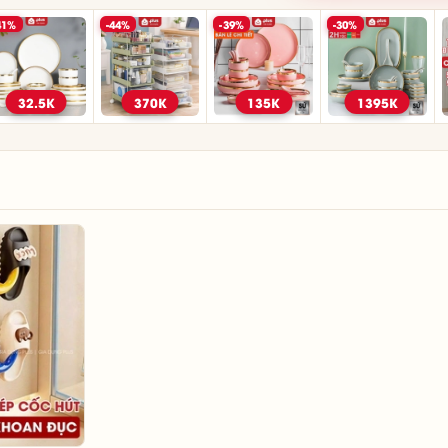
41%
-44%
-39%
-30%
32.5K
370K
135K
1395K