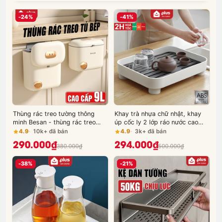
-24%
-41%
Thùng rác treo tường thông
Khay trà nhựa chữ nhật, khay
minh Besan - thùng rác treo
úp cốc ly 2 lớp ráo nước cao
cánh tủ bếp, treo tường nhà vệ
cấp - Hàng nhập khẩu chính
4.9
10k+ đã bán
4.9
3k+ đã bán
sinh đa năng tiện lợi
hãng, chống bám bẩn JIANXIA
290.000₫
294.000₫
380.000₫
500.000₫
-38%
-21%