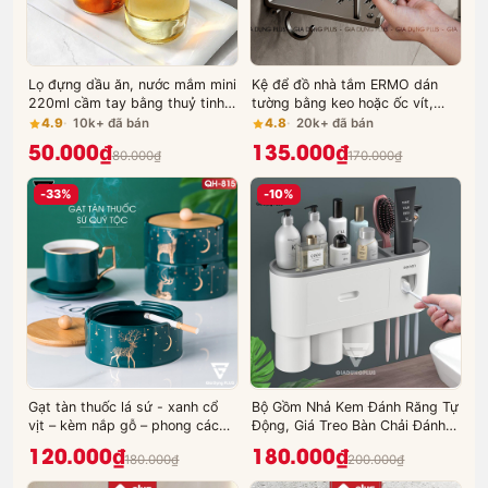
Lọ đựng dầu ăn, nước mắm mini
Kệ để đồ nhà tắm ERMO dán
220ml cầm tay bằng thuỷ tinh
tường bằng keo hoặc ốc vít,
borosilicate cao cấp - JIANXIA
chất liệu nhôm cao cấp, chống
4.9
10k+ đã bán
4.8
20k+ đã bán
gỉ (ER-0744)
50.000₫
135.000₫
80.000₫
170.000₫
-33%
-10%
Gạt tàn thuốc lá sứ - xanh cổ
Bộ Gồm Nhả Kem Đánh Răng Tự
vịt – kèm nắp gỗ – phong cách
Động, Giá Treo Bàn Chải Đánh
Bắc Âu Qianhuiju (QH-0602)
Răng & Kệ Phòng Tắm Dán
120.000₫
180.000₫
180.000₫
200.000₫
Tường | Kèm Cốc Nhựa ABS
Cao Cấp | ASWEI