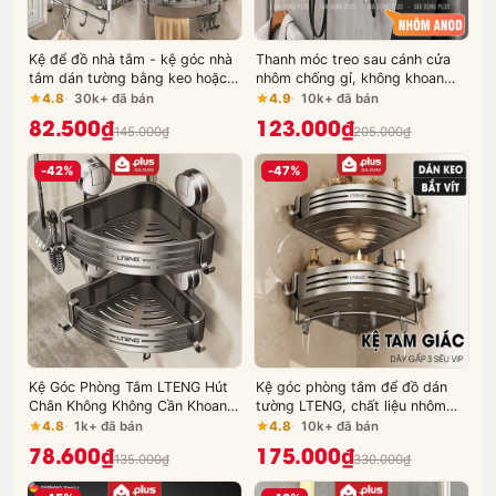
Kệ để đồ nhà tắm - kệ góc nhà
Thanh móc treo sau cánh cửa
tắm dán tường bằng keo hoặc
nhôm chống gỉ, không khoan
ốc vít(tặng kèm keo dán, bộ ốc
đục, không hỏng cửa cho cửa
4.8
30k+ đã bán
4.9
10k+ đã bán
vít) LTENG ER-0725
dày dưới 4.6cm
82.500₫
123.000₫
145.000₫
205.000₫
-42%
-47%
Kệ Góc Phòng Tắm LTENG Hút
Kệ góc phòng tắm để đồ dán
Chân Không Không Cần Khoan
tường LTENG, chất liệu nhôm
Lỗ, Giá Đựng Đồ Nhà Tắm Tam
hàng không, lắp đặt dán tường
4.8
1k+ đã bán
4.8
10k+ đã bán
Giác Treo Tường Đựng Sữa Tắm
và khoan tường
78.600₫
175.000₫
135.000₫
330.000₫
Dầu Gội