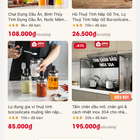
Chai Đựng Dầu Ăn, Bình Thủy
Hũ Thuỷ Tinh Nắp Gỗ Tre, Lọ
Tinh Đựng Dầu Ăn, Nước Mắm,..
Thuỷ Tinh Nắp Gỗ Borosilicate
Thủy Tinh An Toàn Sức Khỏe,
Chịu Nhiệt, Không Chứa Chì Cao
4.9
9k+ đã bán
4.9
10k+ đã bán
Chống Nhỏ Giọt
Cấp PHALEDO
108.000₫
26.500₫
110.000₫
52.000₫
-41%
Lọ đựng gia vị thuỷ tinh
Tấm chắn dầu mỡ, chắn gió &
borosilicate muỗng liền nắp
cách nhiệt inox 304 cho nhà
thông minh viền inox 304,
bếp, chống bám bẩn tường nhà
4.9
10k+ đã bán
4.9
20k+ đã bán
220ml & 350ml PHALEDO
bếp LAZYDO (LZ0250)
85.000₫
195.000₫
330.000₫