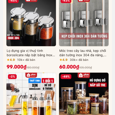
-45%
-43%
Lọ đựng gia vị thuỷ tinh
Móc treo cây lau nhà, kẹp chổi
boroslicate nắp bật bằng Inox
dán tường inox 304 đa năng,
304 cao cấp (+tặng kèm thìa
chống gỉ - miễn phí keo dán
4.9
10k+ đã bán
4.9
30k+ đã bán
inox 304) PHALEDO
chịu lực 20kg
99.000₫
60.000₫
180.000₫
105.000₫
-2%
-49%