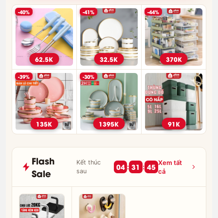
-40%
-41%
-44%
62.5K
32.5K
370K
-39%
-30%
135K
1395K
91K
Flash
Kết thúc
Xem tất
04
31
44
:
:
Sale
sau
cả