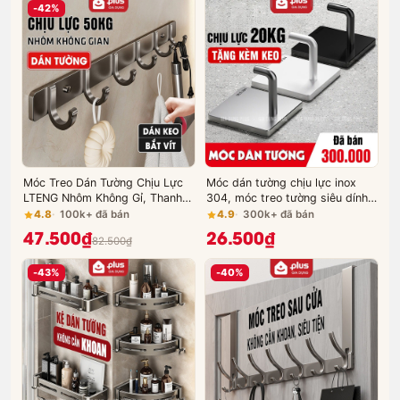
-42%
Móc Treo Dán Tường Chịu Lực
Móc dán tường chịu lực inox
LTENG Nhôm Không Gỉ, Thanh
304, móc treo tường siêu dính
Móc Treo Quần Áo Nhà Tắm
trong suốt treo đồ đa năng
4.8
100k+ đã bán
4.9
300k+ đã bán
Không Khoan Vít
(+tặng kèm keo)
47.500₫
26.500₫
82.500₫
-43%
-40%