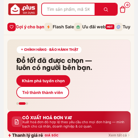
Gia Dụng Plus — Đồ gia dụng tuyển chọn, chính hãng, bảo hành th
0
Gợi ý cho bạn
Flash Sale
Ưu đãi web
Tuyển 
HOT
CHÍNH HÃNG · BẢO HÀNH THẬT
Đồ tốt đã được chọn —
luôn có người bên bạn.
Khám phá tuyển chọn
Trở thành thành viên
CÓ XUẤT HOÁ ĐƠN VAT
Xuất hoá đơn đỏ hợp lệ theo yêu cầu cho mọi đơn hàng — minh
bạch cho cá nhân, doanh nghiệp & cơ quan.
Thanh lý giá rẻ
Xem tất cả
GIÁ SỐC